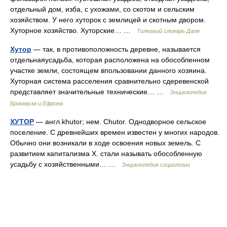
отдельный дом, изба, с ухожами, со скотом и сельским
хозяйством. У него хуторок с землицей и скотным двором.
Хуторное хозяйство. Хуторские… …
Толковый словарь Даля
Хутор
— так, в противоположность деревне, называется
отдельнаяусадьба, которая расположена на обособленном
участке земли, состоящем впользовании данного хозяина.
Хуторная система расселения сравнительно сдеревенской
представляет значительные технические… …
Энциклопедия
Брокгауза и Ефрона
ХУТОР
— англ.khutor; нем. Chutor. Однодворное сельское
поселение. С древнейших времен известен у многих народов.
Обычно они возникали в ходе освоения новых земель. С
развитием капитализма X. стали называть обособленную
усадьбу с хозяйственными… …
Энциклопедия социологии