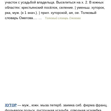
участок с усадьбой владельца. Выселиться на х. 2. В южных
областях: крестьянский посёлок, селение. | уменьш. хуторок,
рка, муж. (к 1 знач.). | прил. хуторской, ая, ое. Толковый
словарь Ожегова.… …
Толковый словарь Ожегова
ХУТОР
— муж., южн. мыза петерб. заимка сиб. ферма франц.
фольварок польск. пустошная усадьба, отводная усадебка,