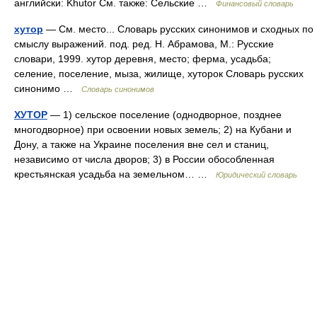
английски: Khutor См. также: Сельские …
Финансовый словарь
хутор
— См. место... Словарь русских синонимов и сходных по
смыслу выражений. под. ред. Н. Абрамова, М.: Русские
словари, 1999. хутор деревня, место; ферма, усадьба;
селение, поселение, мыза, жилище, хуторок Словарь русских
синонимо …
Словарь синонимов
ХУТОР
— 1) сельское поселение (однодворное, позднее
многодворное) при освоении новых земель; 2) на Кубани и
Дону, а также на Украине поселения вне сел и станиц,
независимо от числа дворов; 3) в России обособленная
крестьянская усадьба на земельном… …
Юридический словарь