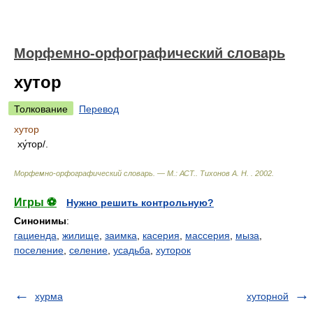
Морфемно-орфографический словарь
хутор
Толкование
Перевод
хутор
ху́тор/.
Морфемно-орфографический словарь. — М.: АСТ.
.
Тихонов А. Н.
.
2002
.
Игры ⚽
Нужно решить контрольную?
Синонимы
:
гациенда
,
жилище
,
заимка
,
касерия
,
массерия
,
мыза
,
поселение
,
селение
,
усадьба
,
хуторок
хурма
хуторной